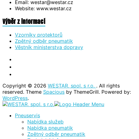
Email: westar@westar.cz
Website: www.westar.cz
Výběr z informací
Vzorníky protektorů
Zpětný odběr pneumatik
Věstník ministerstva dopravy
Copyright © 2026
WESTAR, spol. s r.o.
. All rights
reserved. Theme
Spacious
by ThemeGrill. Powered by:
WordPress
.
Pneuservis
Nabídka služeb
Nabídka pneumatik
Zpětný odběr pneumatik