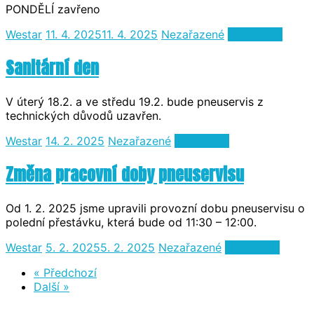
PONDĚLÍ zavřeno
Westar
11. 4. 2025
11. 4. 2025
Nezařazené
Čtěte více
Sanitární den
V úterý 18.2. a ve středu 19.2. bude pneuservis z
technických důvodů uzavřen.
Westar
14. 2. 2025
Nezařazené
Čtěte více
Změna pracovní doby pneuservisu
Od 1. 2. 2025 jsme upravili provozní dobu pneuservisu o
polední přestávku, která bude od 11:30 – 12:00.
Westar
5. 2. 2025
5. 2. 2025
Nezařazené
Čtěte více
« Předchozí
Další »