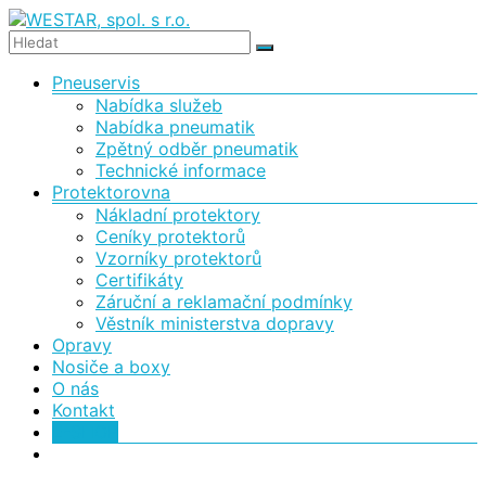
Skip
to
content
WESTAR,
Menu
Pneuservis
Nabídka služeb
spol.
Nabídka pneumatik
Zpětný odběr pneumatik
s
Technické informace
Protektorovna
Nákladní protektory
r.o.
Ceníky protektorů
Vzorníky protektorů
Certifikáty
Protektorovna
Záruční a reklamační podmínky
a
Věstník ministerstva dopravy
pneuservis
Opravy
Nosiče a boxy
O nás
Kontakt
E-SHOP