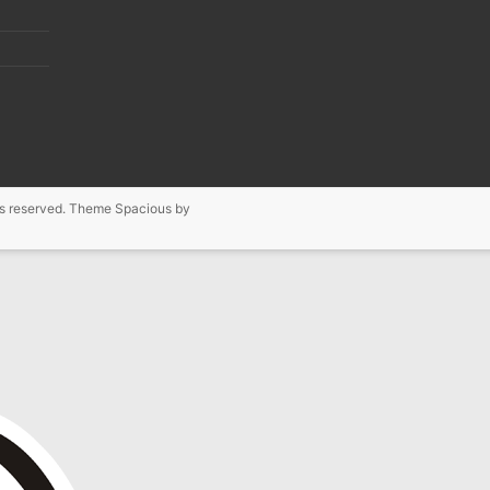
ghts reserved. Theme
Spacious
by