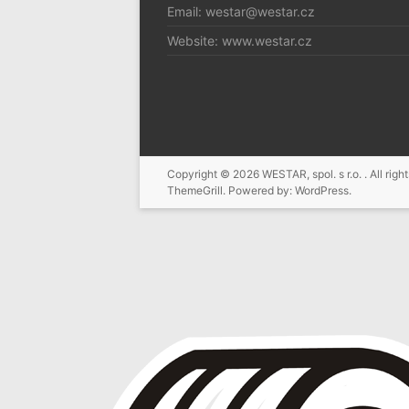
Email: westar@westar.cz
Website: www.westar.cz
Copyright © 2026
WESTAR, spol. s r.o.
. All ri
ThemeGrill. Powered by:
WordPress
.