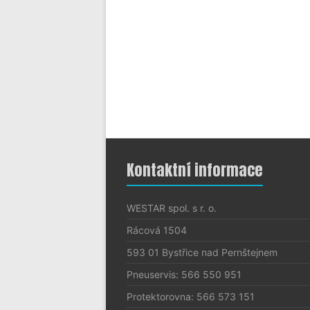
Kontaktní informace
WESTAR spol. s r. o.
Rácová 1504
593 01 Bystřice nad Pernštejnem
Pneuservis: 566 550 951
Protektorovna: 566 573 151