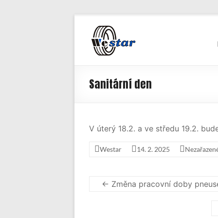
Skip
WESTAR,
to
content
spol.
s
Sanitární den
r.o.
Protektorovna
a
V úterý 18.2. a ve středu 19.2. bu
pneuservis
Westar
14. 2. 2025
Nezařazen
←
Změna pracovní doby pneuse