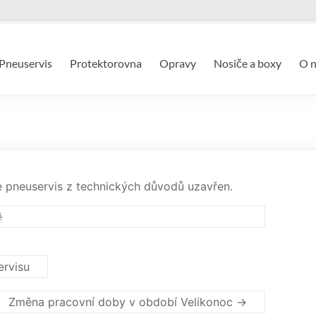
Pneuservis
Protektorovna
Opravy
Nosiče a boxy
O n
de pneuservis z technických důvodů uzavřen.
é
rvisu
Změna pracovní doby v období Velikonoc
→