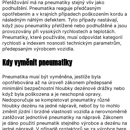
Přetěžování má na pneumatiky stejný vliv jako
podhuštění. Pneumatika reaguje předčasným
opotřebením a v krajních případech poškozením kordu a
následným náhlým defektem. Tyto případy nastávají,
když jsou pneumatiky přetížené nebo podhuštěné a jsou
provozovány při vysokých rychlostech a teplotách.
Pneumatiky, které používáte, musí odpovídat kategorií
rychlosti a indexem nosnosti technickým parametrům,
předepsaným výrobcem vozidla.
Kdy vyměnit pneumatiky
Pneumatika musí být vyměněna, jestliže byla
opotřebována až na úroveň zákonem předepsané
minimální bezpečnostní hloubky dezénové drážky nebo
když byla poškozena a je neschopná opravy.
Nedoporučuje se kompletovat pneumatiky různé
hloubky dezénu na jedné nápravě, neboť by to mohlo
změnit jízdní i brzdné vlastnosti vozidla a nerovnoměrně
zatěžovat jednotlivé pneumatiky na nápravě. Zákonem
je dáno použití pneumatik stejného výrobce a dezénu na
jedné nápravě. V případě protektorů se za výrobce bere