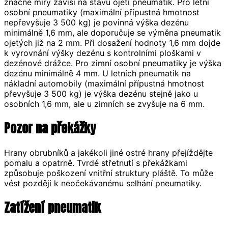
značné míry zavisí na stavu ojetí pneumatik. Pro letní
osobní pneumatiky (maximální přípustná hmotnost
nepřevyšuje 3 500 kg) je povinná výška dezénu
minimálně 1,6 mm, ale doporučuje se výměna pneumatik
ojetých již na 2 mm. Při dosažení hodnoty 1,6 mm dojde
k vyrovnání výšky dezénu s kontrolními ploškami v
dezénové drážce. Pro zimní osobní pneumatiky je výška
dezénu minimálně 4 mm. U letních pneumatik na
nákladní automobily (maximální přípustná hmotnost
převyšuje 3 500 kg) je výška dezénu stejně jako u
osobních 1,6 mm, ale u zimních se zvyšuje na 6 mm.
Pozor na překážky
Hrany obrubníků a jakékoli jiné ostré hrany přejíždějte
pomalu a opatrně. Tvrdé střetnutí s překážkami
způsobuje poškození vnitřní struktury pláště. To může
vést později k neočekávanému selhání pneumatiky.
Zatížení pneumatik