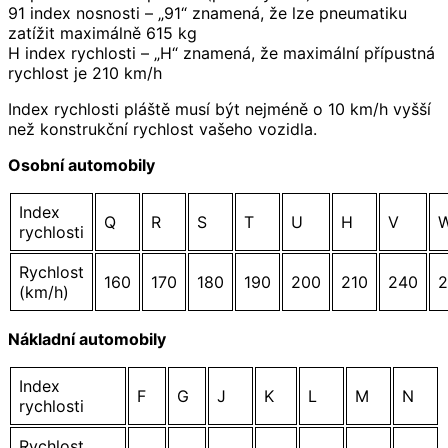
91 index nosnosti – „91“ znamená, že lze pneumatiku
zatížit maximálně 615 kg
H index rychlosti – „H“ znamená, že maximální přípustná
rychlost je 210 km/h
Index rychlosti pláště musí být nejméně o 10 km/h vyšší
než konstrukční rychlost vašeho vozidla.
Osobní automobily
Index
Q
R
S
T
U
H
V
rychlosti
Rychlost
160
170
180
190
200
210
240
2
(km/h)
Nákladní automobily
Index
F
G
J
K
L
M
N
rychlosti
Rychlost