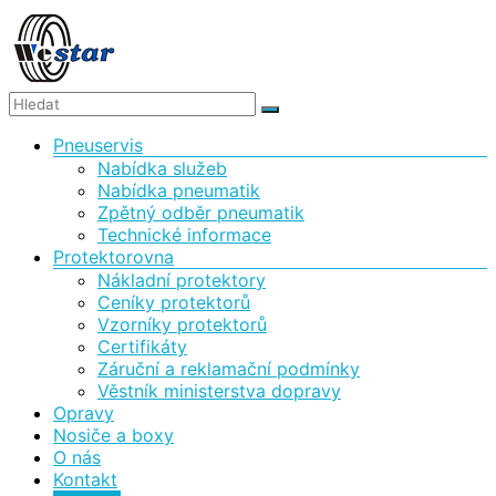
Skip
to
content
WESTAR,
Menu
Pneuservis
spol.
Nabídka služeb
s
Nabídka pneumatik
Zpětný odběr pneumatik
r.o.
Technické informace
Protektorovna
Protektorovna
Nákladní protektory
a
Ceníky protektorů
pneuservis
Vzorníky protektorů
Certifikáty
Záruční a reklamační podmínky
Věstník ministerstva dopravy
Opravy
Nosiče a boxy
O nás
Kontakt