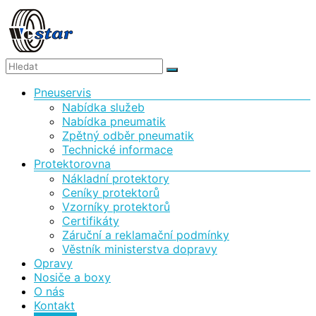
Skip
to
content
WESTAR,
Menu
Pneuservis
spol.
Nabídka služeb
s
Nabídka pneumatik
Zpětný odběr pneumatik
r.o.
Technické informace
Protektorovna
Protektorovna
Nákladní protektory
a
Ceníky protektorů
pneuservis
Vzorníky protektorů
Certifikáty
Záruční a reklamační podmínky
Věstník ministerstva dopravy
Opravy
Nosiče a boxy
O nás
Kontakt