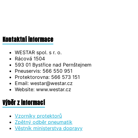
Kontaktní informace
WESTAR spol. s r. o.
Rácová 1504
593 01 Bystřice nad Pernštejnem
Pneuservis: 566 550 951
Protektorovna: 566 573 151
Email: westar@westar.cz
Website: www.westar.cz
Výběr z informací
Vzorníky protektorů
Zpětný odběr pneumatik
Věstník ministerstva dopravy