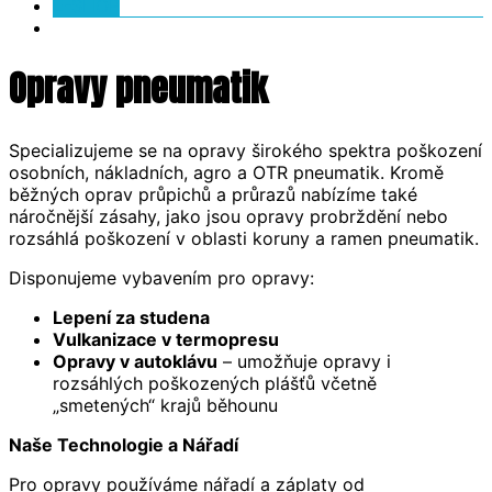
E-SHOP
Opravy pneumatik
Specializujeme se na opravy širokého spektra poškození
osobních, nákladních, agro a OTR pneumatik. Kromě
běžných oprav průpichů a průrazů nabízíme také
náročnější zásahy, jako jsou opravy probrždění nebo
rozsáhlá poškození v oblasti koruny a ramen pneumatik.
Disponujeme vybavením pro opravy:
Lepení za studena
Vulkanizace v termopresu
Opravy v autoklávu
– umožňuje opravy i
rozsáhlých poškozených plášťů včetně
„smetených“ krajů běhounu
Naše Technologie a Nářadí
Pro opravy používáme nářadí a záplaty od