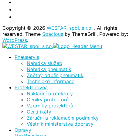
Copyright © 2026
WESTAR, spol. s r.o.
. All rights
reserved. Theme
Spacious
by ThemeGrill. Powered by:
WordPress
.
Pneuservis
Nabídka služeb
Nabídka pneumatik
Zpětný odběr pneumatik
Technické informace
Protektorovna
Nákladní protektory
Ceníky protektorů
Vzorníky protektorů
Certifikáty
Záruční a reklamační podmínky
Věstník ministerstva dopravy
Opravy
Nosiče a boxy