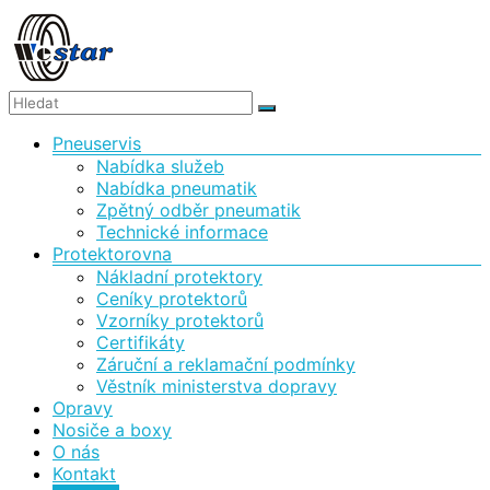
Skip
to
content
WESTAR,
Menu
Pneuservis
spol.
Nabídka služeb
s
Nabídka pneumatik
Zpětný odběr pneumatik
r.o.
Technické informace
Protektorovna
Protektorovna
Nákladní protektory
a
Ceníky protektorů
pneuservis
Vzorníky protektorů
Certifikáty
Záruční a reklamační podmínky
Věstník ministerstva dopravy
Opravy
Nosiče a boxy
O nás
Kontakt