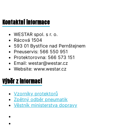
Kontaktní informace
WESTAR spol. s r. o.
Rácová 1504
593 01 Bystřice nad Pernštejnem
Pneuservis: 566 550 951
Protektorovna: 566 573 151
Email: westar@westar.cz
Website: www.westar.cz
Výběr z informací
Vzorníky protektorů
Zpětný odběr pneumatik
Věstník ministerstva dopravy