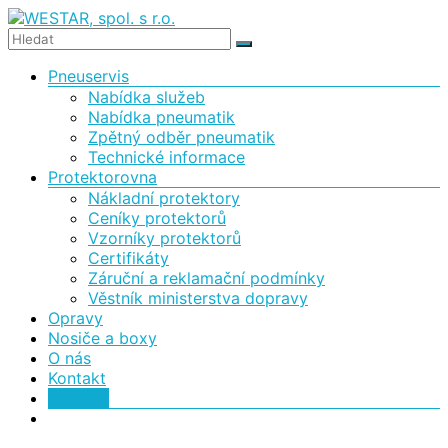
Skip
to
WESTAR,
content
Menu
Pneuservis
spol.
Nabídka služeb
s
Nabídka pneumatik
Zpětný odběr pneumatik
r.o.
Technické informace
Protektorovna
Protektorovna
Nákladní protektory
a
Ceníky protektorů
pneuservis
Vzorníky protektorů
Certifikáty
Záruční a reklamační podmínky
Věstník ministerstva dopravy
Opravy
Nosiče a boxy
O nás
Kontakt
E-SHOP