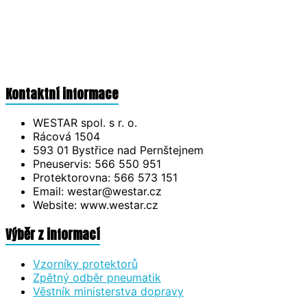
Kontaktní informace
WESTAR spol. s r. o.
Rácová 1504
593 01 Bystřice nad Pernštejnem
Pneuservis: 566 550 951
Protektorovna: 566 573 151
Email: westar@westar.cz
Website: www.westar.cz
Výběr z informací
Vzorníky protektorů
Zpětný odběr pneumatik
Věstník ministerstva dopravy