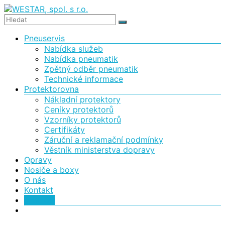
Skip
to
WESTAR,
content
Menu
Pneuservis
spol.
Nabídka služeb
s
Nabídka pneumatik
Zpětný odběr pneumatik
r.o.
Technické informace
Protektorovna
Protektorovna
Nákladní protektory
a
Ceníky protektorů
pneuservis
Vzorníky protektorů
Certifikáty
Záruční a reklamační podmínky
Věstník ministerstva dopravy
Opravy
Nosiče a boxy
O nás
Kontakt
E-SHOP